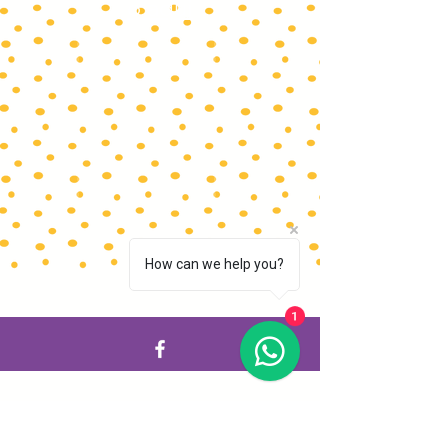
o aqui
Listar por
Filtros
Limpar tudo
Filtros
Limpar tudo
Mostrar itens
Mostrar itens
Livro Bandele
Livro Bandele
How can we help you?
R$68.00
1