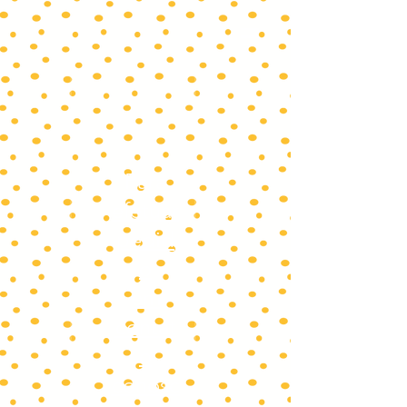
Para
efetuar
pedid
o
em
contat
o
conosc